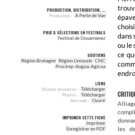
trouv
PRODUCTION, DISTRIBUTION, ...
A Perte de Vue
Production :
épav
choisi
PRIX & SÉLECTIONS EN FESTIVALS
dans s
Festival de Douarnenez
ou le 
ce que
SOUTIENS
Région Bretagne
Région Limousin
CNC
comme
Procirep-Angoa-Agicoa
endroi
LIENS
Télécharger
Dossier de presse :
CRITIQ
Télécharger
Photos :
Ouvrir
Site web :
Allia
compli
IMPRIMER CETTE FICHE
donnan
Imprimer
les d
Enregistrer en PDF