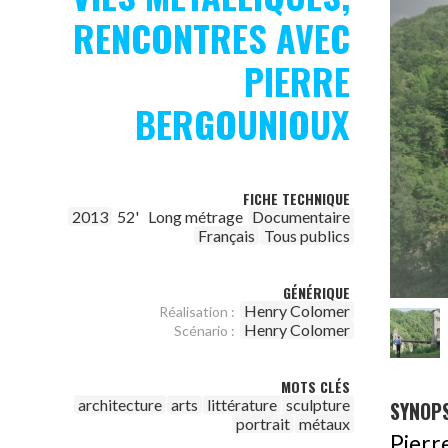
RENCONTRES AVEC
PIERRE
BERGOUNIOUX
FICHE TECHNIQUE
2013
52'
Long métrage
Documentaire
Français
Tous publics
GÉNÉRIQUE
Henry Colomer
Réalisation :
Henry Colomer
Scénario :
MOTS CLÉS
architecture
arts
littérature
sculpture
SYNOPS
portrait
métaux
Pierr