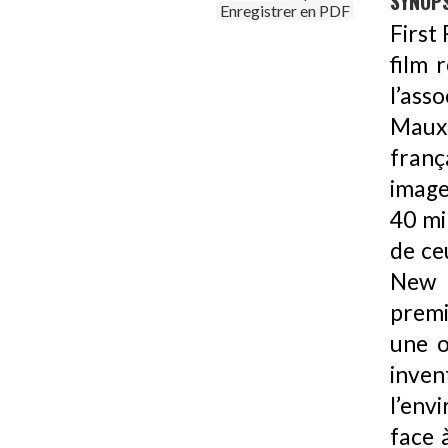
SYNOPS
Enregistrer en PDF
First 
film 
l’ass
Maux
franç
image
40 mi
de ce
New R
premi
une o
inve
l’env
face 