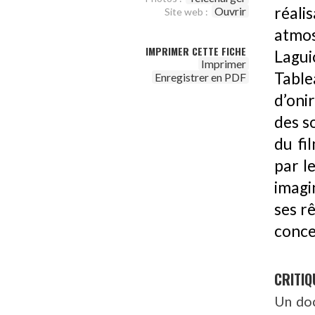
réal
Ouvrir
Site web :
atmo
IMPRIMER CETTE FICHE
Lagui
Imprimer
Table
Enregistrer en PDF
d’oni
des s
du fi
par l
imagi
ses r
conce
CRITIQ
Un doc