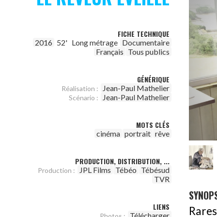
FICHE TECHNIQUE
2016
52'
Long métrage
Documentaire
Français
Tous publics
GÉNÉRIQUE
Jean-Paul Mathelier
Réalisation :
Jean-Paul Mathelier
Scénario :
MOTS CLÉS
cinéma
portrait
rêve
PRODUCTION, DISTRIBUTION, ...
JPL Films
Tébéo
Tébésud
Production :
TVR
SYNOPS
LIENS
Rares
Télécharger
Photos :