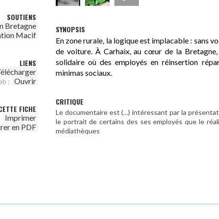
SOUTIENS
n Bretagne
SYNOPSIS
tion Macif
En zone rurale, la logique est implacable : sans voi
de voiture. À Carhaix, au cœur de la Bretagne,
solidaire où des employés en réinsertion répar
LIENS
élécharger
minimas sociaux.
Ouvrir
eb :
CRITIQUE
CETTE FICHE
Le documentaire est (…) intéressant par la présentatio
Imprimer
le portrait de certains des ses employés que le réali
trer en PDF
médiathèques