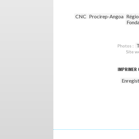
CNC
Procirep-Angoa
Régio
Fonda
T
Photos :
Site w
IMPRIMER 
Enregis