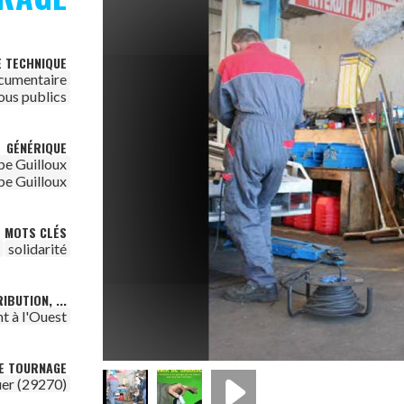
E TECHNIQUE
cumentaire
ous publics
GÉNÉRIQUE
pe Guilloux
pe Guilloux
MOTS CLÉS
solidarité
IBUTION, ...
t à l'Ouest
DE TOURNAGE
er (29270)