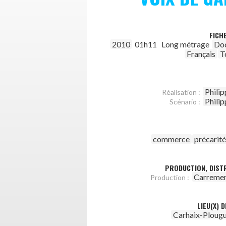
FICH
2010
01h11
Long métrage
Do
Français
T
Philip
Réalisation :
Philip
Scénario :
commerce
précarité
PRODUCTION, DISTR
Carremen
Production :
LIEU(X) 
Carhaix-Plougu