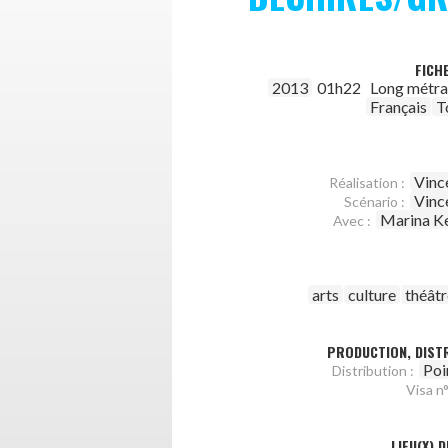
FICH
2013
01h22
Long métr
Français
T
Vinc
Réalisation :
Vinc
Scénario :
Marina K
Avec :
arts
culture
théâtr
PRODUCTION, DISTR
Poi
Distribution :
Visa n°
LIEU(X) 