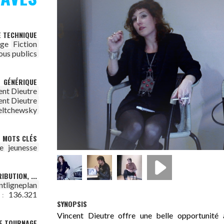
E TECHNIQUE
age
Fiction
ous publics
GÉNÉRIQUE
ent Dieutre
ent Dieutre
eltchewsky
MOTS CLÉS
e
jeunesse
IBUTION, ...
ntligneplan
136.321
 :
SYNOPSIS
Vincent Dieutre offre une belle opportunité
DE TOURNAGE