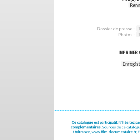
Renn
T
Dossier de presse :
T
Photos :
IMPRIMER 
Enregis
Ce catalogue est participatif. N'hésitez 
complémentaires.
Sources de ce catalog
Unifrance, www.film-documentaire.fr, Fe