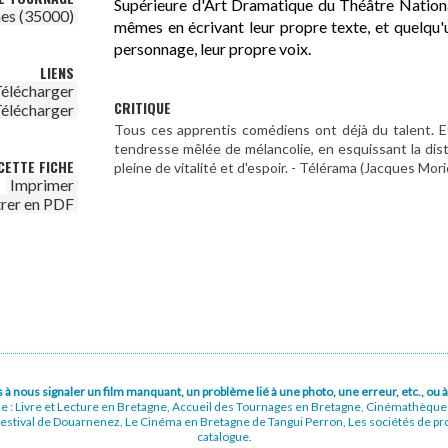
Supérieure d'Art Dramatique du Théâtre National
es (35000)
mêmes en écrivant leur propre texte, et quelqu'u
personnage, leur propre voix.
LIENS
élécharger
CRITIQUE
élécharger
Tous ces apprentis comédiens ont déjà du talent. E
tendresse mêlée de mélancolie, en esquissant la dis
CETTE FICHE
pleine de vitalité et d'espoir. - Télérama (Jacques Mori
Imprimer
trer en PDF
pas à nous signaler un film manquant, un problème lié à une photo, une erreur, etc., o
ue : Livre et Lecture en Bretagne, Accueil des Tournages en Bretagne, Cinémathèqu
stival de Douarnenez, Le Cinéma en Bretagne de Tangui Perron, Les sociétés de prod
catalogue.