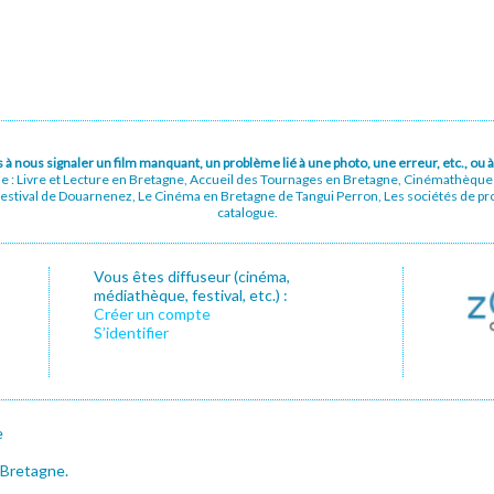
pas à nous signaler un film manquant, un problème lié à une photo, une erreur, etc., o
ue : Livre et Lecture en Bretagne, Accueil des Tournages en Bretagne, Cinémathèqu
stival de Douarnenez, Le Cinéma en Bretagne de Tangui Perron, Les sociétés de prod
catalogue.
Vous êtes diffuseur (cinéma,
médiathèque, festival, etc.) :
Créer un compte
S’identifier
e
 Bretagne.