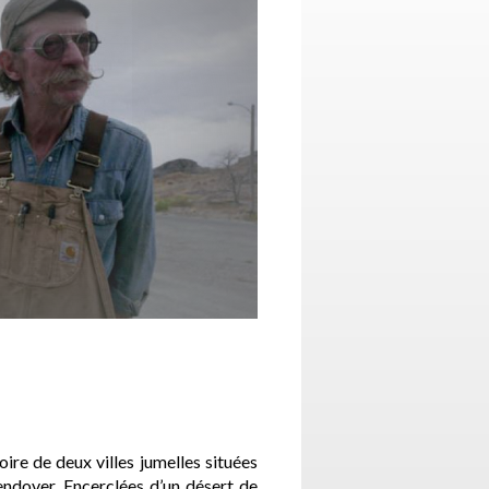
e de deux villes jumelles situées
dover. Encerclées d’un désert de