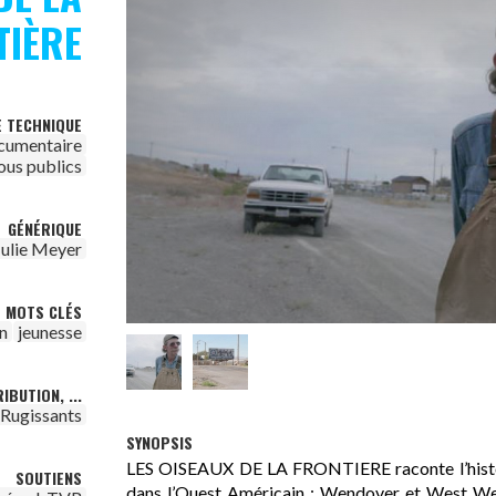
TIÈRE
E TECHNIQUE
cumentaire
ous publics
GÉNÉRIQUE
Julie Meyer
MOTS CLÉS
on
jeunesse
IBUTION, ...
 Rugissants
SYNOPSIS
LES OISEAUX DE LA FRONTIERE raconte l’histoir
SOUTIENS
dans l’Ouest Américain : Wendover et West Wen