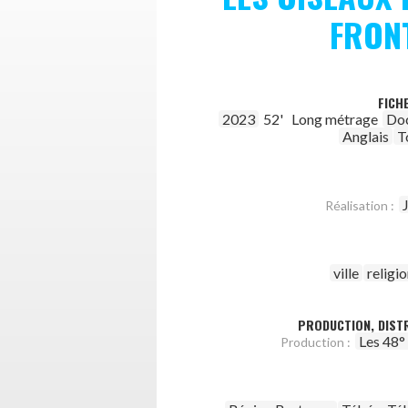
FRON
FICH
2023
52'
Long métrage
Do
Anglais
T
Réalisation :
ville
religi
PRODUCTION, DISTR
Les 48°
Production :