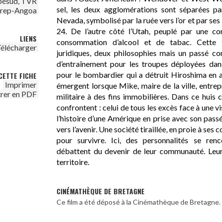
bésud, TVR
sel, les deux agglomérations sont séparées pa
irep-Angoa
Nevada, symbolisé par la ruée vers l’or et par se
24. De l’autre côté l’Utah, peuplé par une 
LIENS
consommation d’alcool et de tabac. Cette f
élécharger
juridiques, deux philosophies mais un passé 
d’entraînement pour les troupes déployées dans
pour le bombardier qui a détruit Hiroshima en a
CETTE FICHE
Imprimer
émergent lorsque Mike, maire de la ville, entrep
trer en PDF
militaire à des fins immobilières. Dans ce huis 
confrontent : celui de tous les excès face à une v
l’histoire d’une Amérique en prise avec son passé
vers l’avenir. Une société tiraillée, en proie à ses 
pour survivre. Ici, des personnalités se renc
débattent du devenir de leur communauté. Leurs
territoire.
CINÉMATHÈQUE DE BRETAGNE
Ce film a été déposé à la Cinémathèque de Bretagne.