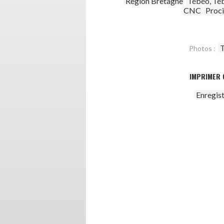
Région Bretagne
Tébéo, Té
CNC
Proc
T
Photos :
IMPRIMER 
Enregis