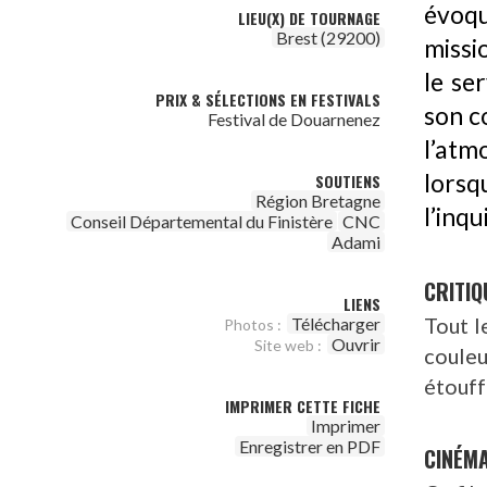
évoqu
LIEU(X) DE TOURNAGE
Brest (29200)
missi
le se
PRIX & SÉLECTIONS EN FESTIVALS
son c
Festival de Douarnenez
l’atm
lorsq
SOUTIENS
Région Bretagne
l’inq
Conseil Départemental du Finistère
CNC
Adami
CRITIQ
LIENS
Tout l
Télécharger
Photos :
Ouvrir
Site web :
couleu
étouff
IMPRIMER CETTE FICHE
Imprimer
Enregistrer en PDF
CINÉM