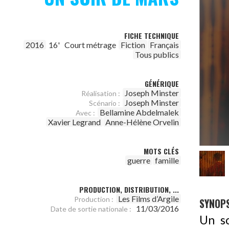
FICHE TECHNIQUE
2016
16'
Court métrage
Fiction
Français
Tous publics
GÉNÉRIQUE
Joseph Minster
Réalisation :
Joseph Minster
Scénario :
Bellamine Abdelmalek
Avec :
Xavier Legrand
Anne-Hélène Orvelin
MOTS CLÉS
guerre
famille
PRODUCTION, DISTRIBUTION, ...
Les Films d’Argile
Production :
SYNOPS
11/03/2016
Date de sortie nationale :
Un so