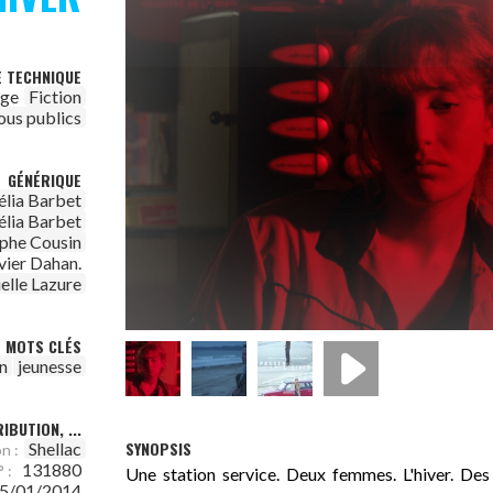
E TECHNIQUE
age
Fiction
ous publics
GÉNÉRIQUE
élia Barbet
élia Barbet
phe Cousin
vier Dahan.
elle Lazure
MOTS CLÉS
n
jeunesse
IBUTION, ...
SYNOPSIS
Shellac
n :
131880
 :
Une station service. Deux femmes. L'hiver. Des 
5/01/2014