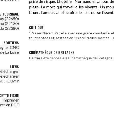
prise de risque. L'hôtel en Normandie. Un pas de
plage. La mort qui travaille les vivants. Un mou
brune. L'amour. Une histoire de liens qui se tissent
DE TOURNAGE
ay (22650)
no (22130)
CRITIQUE
ldo (22380)
“Passer l'hiver” s'arrête avec une grâce constante e
tourmentées et, restées en “lisière” d'elles-mêmes. -
SOUTIENS
agne
CNC
CINÉMATHÈQUE DE BRETAGNE
de La Loire
Ce film a été déposé à la Cinémathèque de Bretagne.
LIENS
élécharger
élécharger
Ouvrir
eb :
CETTE FICHE
Imprimer
trer en PDF