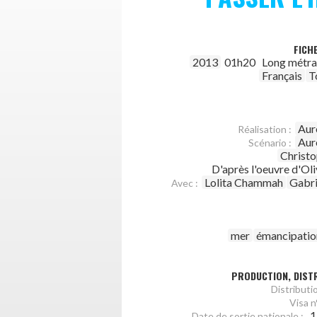
FICH
2013
01h20
Long métr
Français
T
Aur
Réalisation :
Aur
Scénario :
Christo
D'après l'oeuvre d'Oli
Lolita Chammah
Gabri
Avec :
mer
émancipatio
PRODUCTION, DISTR
Distributio
Visa n°
1
Date de sortie nationale :