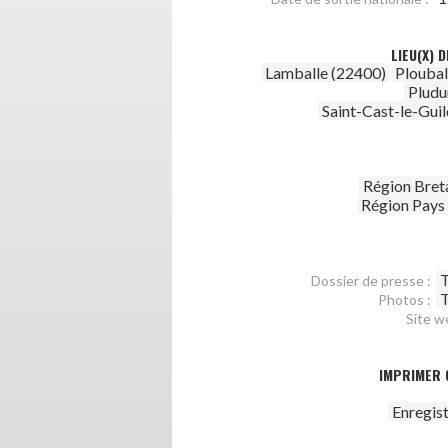
LIEU(X) 
Lamballe (22400)
Ploubal
Pludu
Saint-Cast-le-Gui
Région Bret
Région Pays 
T
Dossier de presse :
T
Photos :
Site w
IMPRIMER 
Enregis