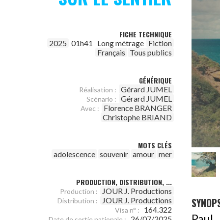
FICHE TECHNIQUE
2025
01h41
Long métrage
Fiction
Français
Tous publics
GÉNÉRIQUE
Gérard JUMEL
Réalisation :
Gérard JUMEL
Scénario :
Florence BRANGER
Avec :
Christophe BRIAND
MOTS CLÉS
adolescence
souvenir
amour
mer
PRODUCTION, DISTRIBUTION, ...
JOUR J. Productions
Production :
SYNOPS
JOUR J. Productions
Distribution :
164.322
Visa n° :
Paul
26/07/2025
Date de sortie nationale :