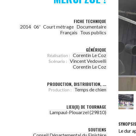
FICHE TECHNIQUE
2014
06'
Court métrage
Documentaire
Français
Tous publics
GÉNÉRIQUE
Corentin Le Coz
Réalisation :
Vincent Vedovelli
Scénario :
Corentin Le Coz
PRODUCTION, DISTRIBUTION, ...
Temps de chien
Production :
LIEU(X) DE TOURNAGE
Lampaul-Plouarzel (29810)
SYNOPSI
SOUTIENS
Le dur a
Conseil Départemental du Finistère