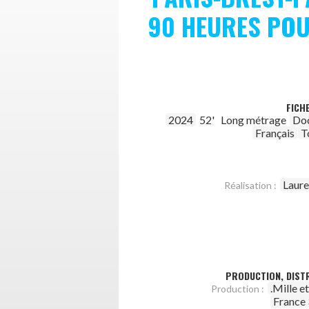
90 HEURES PO
FICH
2024
52'
Long métrage
Do
Français
T
Laure
Réalisation :
PRODUCTION, DISTR
.Mille e
Production :
France 