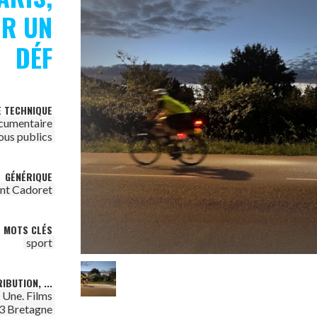
UR UN
DÉF
E TECHNIQUE
cumentaire
ous publics
GÉNÉRIQUE
nt Cadoret
MOTS CLÉS
sport
IBUTION, ...
t Une. Films
3 Bretagne