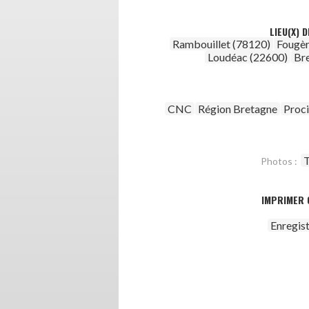
LIEU(X) 
Rambouillet (78120)
Fougèr
Loudéac (22600)
Br
CNC
Région Bretagne
Proc
T
Photos :
IMPRIMER 
Enregis