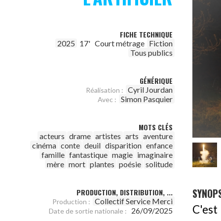
FICHE TECHNIQUE
2025
17'
Court métrage
Fiction
Tous publics
GÉNÉRIQUE
Cyril Jourdan
Réalisation :
Simon Pasquier
Avec :
MOTS CLÉS
acteurs
drame
artistes
arts
aventure
cinéma
conte
deuil
disparition
enfance
famille
fantastique
magie
imaginaire
mère
mort
plantes
poésie
solitude
SYNOPS
PRODUCTION, DISTRIBUTION, ...
Collectif Service Merci
Production :
C'est
26/09/2025
Date de sortie nationale :