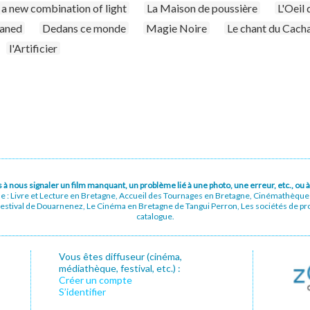
a new combination of light
La Maison de poussière
L'Oeil
ganed
Dedans ce monde
Magie Noire
Le chant du Cach
l'Artificier
pas à nous signaler un film manquant, un problème lié à une photo, une erreur, etc., o
ue : Livre et Lecture en Bretagne, Accueil des Tournages en Bretagne, Cinémathèqu
stival de Douarnenez, Le Cinéma en Bretagne de Tangui Perron, Les sociétés de prod
catalogue.
Vous êtes diffuseur (cinéma,
médiathèque, festival, etc.) :
Créer un compte
S’identifier