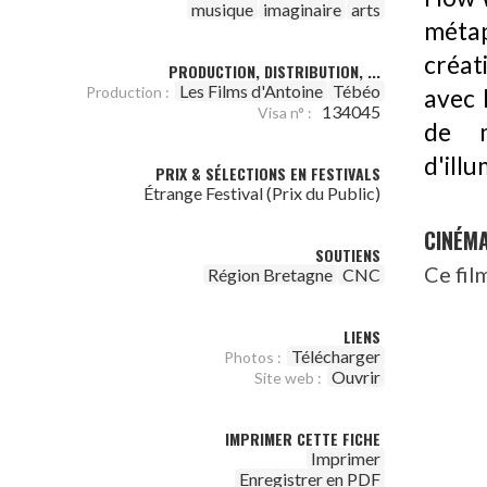
musique
imaginaire
arts
méta
créat
PRODUCTION, DISTRIBUTION, ...
Les Films d'Antoine
Tébéo
Production :
avec 
134045
Visa n° :
de m
d'illu
PRIX & SÉLECTIONS EN FESTIVALS
Étrange Festival (Prix du Public)
CINÉM
SOUTIENS
Ce fil
Région Bretagne
CNC
LIENS
Télécharger
Photos :
Ouvrir
Site web :
IMPRIMER CETTE FICHE
Imprimer
Enregistrer en PDF