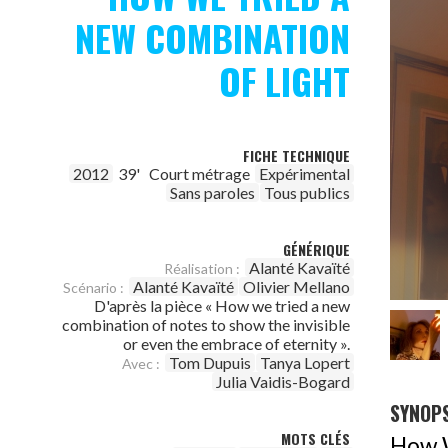
NEW COMBINATION
OF LIGHT
FICHE TECHNIQUE
2012
39'
Court métrage
Expérimental
Sans paroles
Tous publics
GÉNÉRIQUE
Alanté Kavaïté
Réalisation :
Alanté Kavaïté
Olivier Mellano
Scénario :
D'après la pièce « How we tried a new
combination of notes to show the invisible
or even the embrace of eternity ».
Tom Dupuis
Tanya Lopert
Avec :
Julia Vaidis-Bogard
SYNOPS
MOTS CLÉS
How W