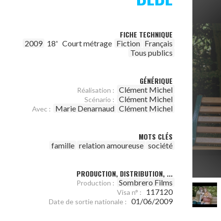
FICHE TECHNIQUE
2009
18'
Court métrage
Fiction
Français
Tous publics
GÉNÉRIQUE
Clément Michel
Réalisation :
Clément Michel
Scénario :
Marie Denarnaud
Clément Michel
Avec :
MOTS CLÉS
famille
relation amoureuse
société
PRODUCTION, DISTRIBUTION, ...
Sombrero Films
Production :
117120
Visa n° :
01/06/2009
Date de sortie nationale :