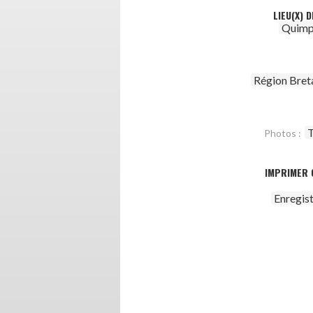
LIEU(X) 
Quimp
Région Bret
T
Photos :
IMPRIMER 
Enregis