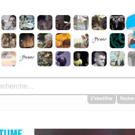
S'identifier
Recher
TUME