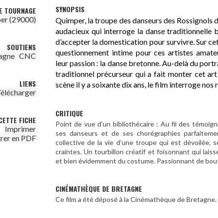
SYNOPSIS
DE TOURNAGE
er (29000)
Quimper, la troupe des danseurs des Rossignols d
audacieux qui interroge la danse traditionnelle 
d’accepter la domestication pour survivre. Sur cet
SOUTIENS
questionnement intime pour ces artistes amate
agne
CNC
leur passion : la danse bretonne. Au-delà du port
traditionnel précurseur qui a fait monter cet art
LIENS
scène il y a soixante dix ans, le film interroge no
élécharger
CRITIQUE
CETTE FICHE
Point de vue d’un bibliothécaire : Au fil des témo
Imprimer
ses danseurs et de ses chorégraphies parfaitement
trer en PDF
collective de la vie d’une troupe qui est dévoilée, 
craintes. Un tourbillon créatif et foisonnant qui laiss
et bien évidemment du costume. Passionnant de bout
CINÉMATHÈQUE DE BRETAGNE
Ce film a été déposé à la Cinémathèque de Bretagne.