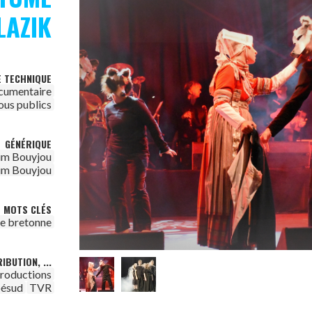
LAZIK
E TECHNIQUE
cumentaire
ous publics
GÉNÉRIQUE
im Bouyjou
im Bouyjou
MOTS CLÉS
re bretonne
IBUTION, ...
roductions
ésud
TVR