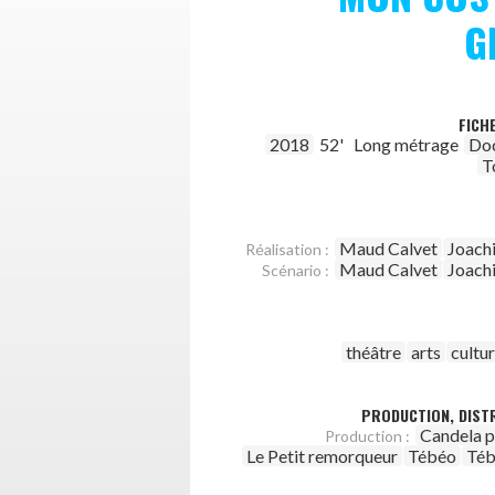
G
FICH
2018
52'
Long métrage
Do
T
Maud Calvet
Joach
Réalisation :
Maud Calvet
Joach
Scénario :
théâtre
arts
cultu
PRODUCTION, DISTR
Candela p
Production :
Le Petit remorqueur
Tébéo
Téb