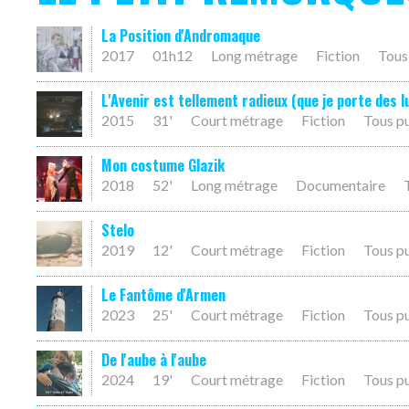
La Position d'Andromaque
2017
01h12
Long métrage
Fiction
Tous
L'Avenir est tellement radieux (que je porte des l
2015
31'
Court métrage
Fiction
Tous p
Mon costume Glazik
2018
52'
Long métrage
Documentaire
Stelo
2019
12'
Court métrage
Fiction
Tous p
Le Fantôme d'Armen
2023
25'
Court métrage
Fiction
Tous p
De l'aube à l'aube
2024
19'
Court métrage
Fiction
Tous p