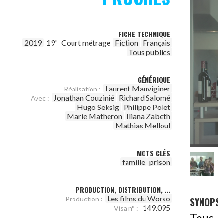
FICHE TECHNIQUE
2019
19'
Court métrage
Fiction
Français
Tous publics
GÉNÉRIQUE
Laurent Mauviginer
Réalisation :
Jonathan Couzinié
Richard Salomé
Avec :
Hugo Seksig
Philippe Polet
Marie Matheron
Iliana Zabeth
Mathias Melloul
MOTS CLÉS
famille
prison
PRODUCTION, DISTRIBUTION, ...
Les films du Worso
Production :
SYNOPS
149.095
Visa n° :
Tous 