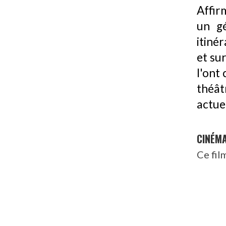
Affir
un gé
itiné
et su
l'ont
théâ
actue
CINÉM
Ce fil