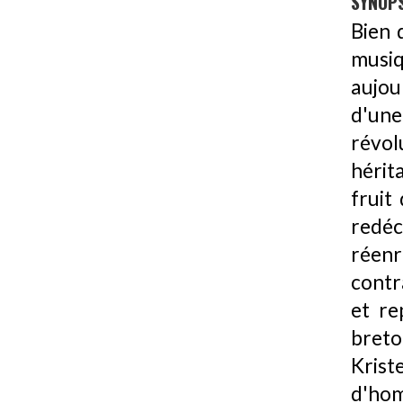
SYNOPS
Bien 
musiq
aujou
d'un
révol
hérit
fruit
redé
réen
contr
et re
breto
Kris
d'hom