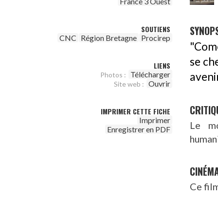
France 3 Ouest
SYNOPS
SOUTIENS
CNC
Région Bretagne
Procirep
"Comé
se ch
LIENS
Télécharger
avenir
Photos :
Ouvrir
Site web :
CRITIQ
IMPRIMER CETTE FICHE
Imprimer
Le mo
Enregistrer en PDF
humani
CINÉM
Ce fil