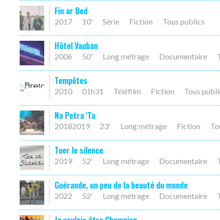
Fin ar Bed
2017
10'
Série
Fiction
Tous publics
Hôtel Vauban
2006
50'
Long métrage
Documentaire
Tempêtes
2010
01h31
Téléfilm
Fiction
Tous publi
Na Petra 'Ta
20182019
23'
Long métrage
Fiction
To
Tuer le silence
2019
52'
Long métrage
Documentaire
Guérande, un peu de la beauté du monde
2022
52'
Long métrage
Documentaire