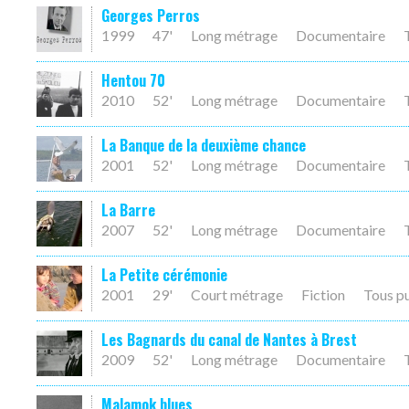
Georges Perros
1999
47'
Long métrage
Documentaire
Hentou 70
2010
52'
Long métrage
Documentaire
La Banque de la deuxième chance
2001
52'
Long métrage
Documentaire
La Barre
2007
52'
Long métrage
Documentaire
La Petite cérémonie
2001
29'
Court métrage
Fiction
Tous p
Les Bagnards du canal de Nantes à Brest
2009
52'
Long métrage
Documentaire
Malamok blues