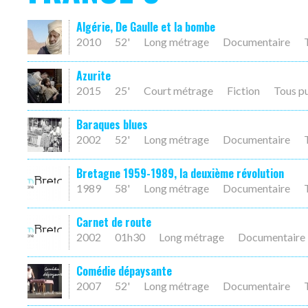
Algérie, De Gaulle et la bombe
2010
52'
Long métrage
Documentaire
Azurite
2015
25'
Court métrage
Fiction
Tous p
Baraques blues
2002
52'
Long métrage
Documentaire
Bretagne 1959-1989, la deuxième révolution
1989
58'
Long métrage
Documentaire
Carnet de route
2002
01h30
Long métrage
Documentaire
Comédie dépaysante
2007
52'
Long métrage
Documentaire