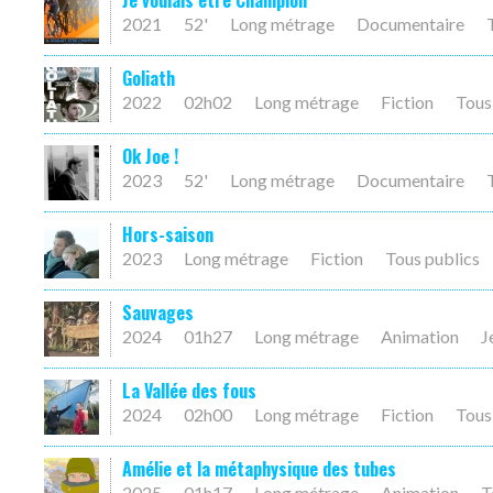
Je voulais être Champion
2021
52'
Long métrage
Documentaire
Goliath
2022
02h02
Long métrage
Fiction
Tous
Ok Joe !
2023
52'
Long métrage
Documentaire
Hors-saison
2023
Long métrage
Fiction
Tous publics
Sauvages
2024
01h27
Long métrage
Animation
J
La Vallée des fous
2024
02h00
Long métrage
Fiction
Tous
Amélie et la métaphysique des tubes
2025
01h17
Long métrage
Animation
T