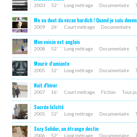
2003
52'
Long métrage
Documentaire
Me oa deut da vezan hardizh ! Quand je suis deven
2009
26'
Court métrage
Documentaire
Mon voisin est anglais
2008
52'
Long métrage
Documentaire
Mourir d'amiante
2005
52'
Long métrage
Documentaire
Nuit d'hiver
2007
16'
Court métrage
Fiction
Tous p
Sacrée laïcité
2005
52'
Long métrage
Documentaire
Suzy Solidor, un étrange destin
2006
52'
Long métrage
Documentaire