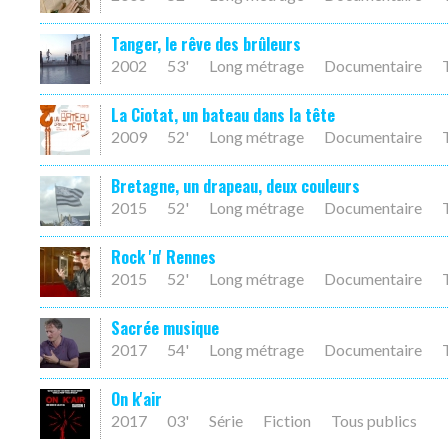
Tanger, le rêve des brûleurs
2002
53'
Long métrage
Documentaire
La Ciotat, un bateau dans la tête
2009
52'
Long métrage
Documentaire
Bretagne, un drapeau, deux couleurs
2015
52'
Long métrage
Documentaire
Rock 'n' Rennes
2015
52'
Long métrage
Documentaire
Sacrée musique
2017
54'
Long métrage
Documentaire
On k'air
2017
03'
Série
Fiction
Tous publics