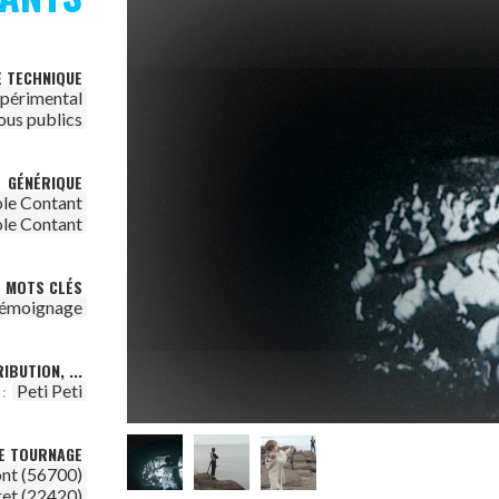
E TECHNIQUE
périmental
ous publics
GÉNÉRIQUE
le Contant
le Contant
MOTS CLÉS
témoignage
IBUTION, ...
Peti Peti
:
DE TOURNAGE
nt (56700)
ret (22420)