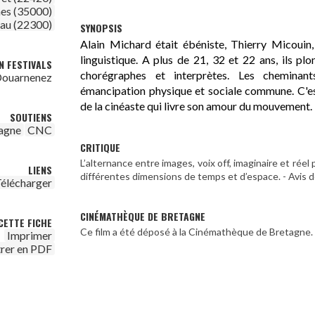
es (35000)
au (22300)
SYNOPSIS
Alain Michard était ébéniste, Thierry Micouin,
linguistique. A plus de 21, 32 et 22 ans, ils pl
N FESTIVALS
chorégraphes et interprètes. Les cheminant
 Douarnenez
émancipation physique et sociale commune. C'est
de la cinéaste qui livre son amour du mouvement.
SOUTIENS
agne
CNC
CRITIQUE
L’alternance entre images, voix off, imaginaire et ré
LIENS
différentes dimensions de temps et d’espace. - Avis
élécharger
CINÉMATHÈQUE DE BRETAGNE
CETTE FICHE
Ce film a été déposé à la Cinémathèque de Bretagne.
Imprimer
trer en PDF