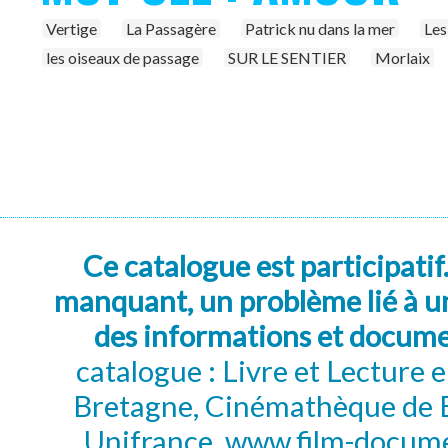
Vertige
La Passagère
Patrick nu dans la mer
Les
les oiseaux de passage
SUR LE SENTIER
Morlaix
Ce catalogue est participatif
manquant, un problème lié à un
des informations et docum
catalogue : Livre et Lecture
Bretagne, Cinémathèque de B
Unifrance, www.film-documen