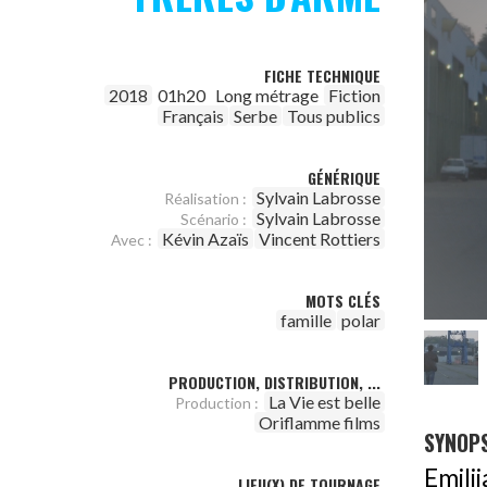
FICHE TECHNIQUE
2018
01h20
Long métrage
Fiction
Français
Serbe
Tous publics
GÉNÉRIQUE
Sylvain Labrosse
Réalisation :
Sylvain Labrosse
Scénario :
Kévin Azaïs
Vincent Rottiers
Avec :
MOTS CLÉS
famille
polar
PRODUCTION, DISTRIBUTION, ...
La Vie est belle
Production :
Oriflamme films
SYNOPS
Emili
LIEU(X) DE TOURNAGE