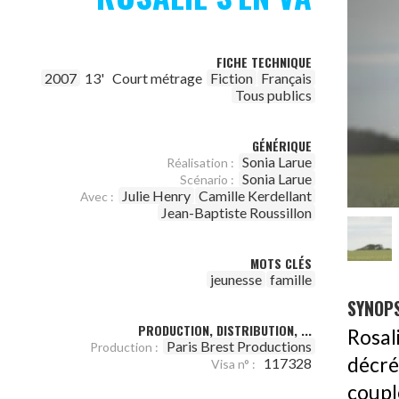
FICHE TECHNIQUE
2007
13'
Court métrage
Fiction
Français
Tous publics
GÉNÉRIQUE
Sonia Larue
Réalisation :
Sonia Larue
Scénario :
Julie Henry
Camille Kerdellant
Avec :
Jean-Baptiste Roussillon
MOTS CLÉS
jeunesse
famille
SYNOPS
PRODUCTION, DISTRIBUTION, ...
Rosali
Paris Brest Productions
Production :
décré
117328
Visa n° :
coupl