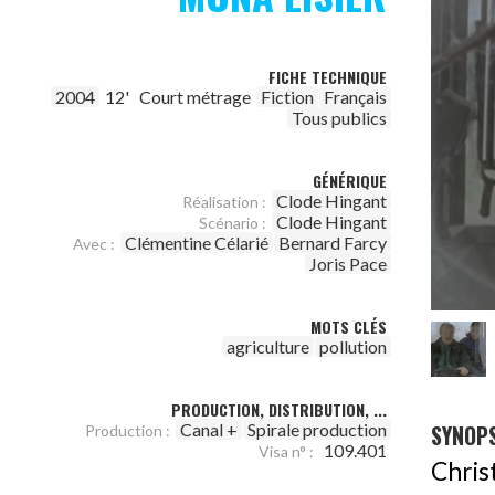
FICHE TECHNIQUE
2004
12'
Court métrage
Fiction
Français
Tous publics
GÉNÉRIQUE
Clode Hingant
Réalisation :
Clode Hingant
Scénario :
Clémentine Célarié
Bernard Farcy
Avec :
Joris Pace
MOTS CLÉS
agriculture
pollution
PRODUCTION, DISTRIBUTION, ...
Canal +
Spirale production
SYNOPS
Production :
109.401
Visa n° :
Chris