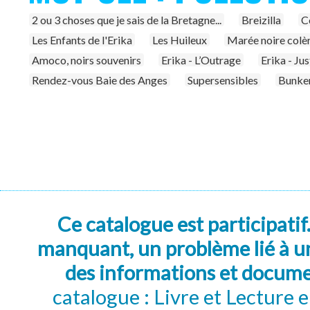
2 ou 3 choses que je sais de la Bretagne...
Breizilla
Ce
Les Enfants de l'Erika
Les Huileux
Marée noire colè
Amoco, noirs souvenirs
Erika - L’Outrage
Erika - Jus
Rendez-vous Baie des Anges
Supersensibles
Bunker
Ce catalogue est participatif
manquant, un problème lié à un
des informations et docum
catalogue : Livre et Lecture