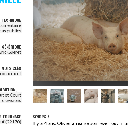
E TECHNIQUE
cumentaire
ous publics
GÉNÉRIQUE
Eric Guéret
MOTS CLÉS
ironnement
IBUTION, ...
ut et Court
Télévisions
SYNOPSIS
DE TOURNAGE
euf (22170)
Il y a 4 ans, Olivier a réalisé son rêve : ouvrir