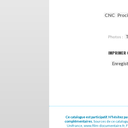
CNC
Proc
T
Photos :
IMPRIMER 
Enregis
Ce catalogue est participatif. N'hésitez 
complémentaires.
Sources de ce catalog
Unifrance, www.film-documentaire.fr, Fe