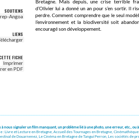
Bretagne. Mais depuis, une crise terrible fra
d’Olivier lui a donné un an pour s’en sortir. Il 
SOUTIENS
perdre. Comment comprendre que le seul modèle
irep-Angoa
l’environnement et la biodiversité soit abandonn
encouragé son développement.
LIENS
élécharger
CETTE FICHE
Imprimer
trer en PDF
pas à nous signaler un film manquant, un problème lié à une photo, une erreur, etc., o
ue : Livre et Lecture en Bretagne, Accueil des Tournages en Bretagne, Cinémathèqu
stival de Douarnenez, Le Cinéma en Bretagne de Tangui Perron, Les sociétés de prod