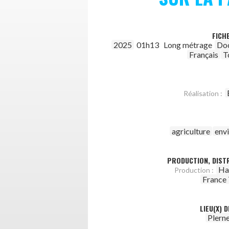
FICH
2025
01h13
Long métrage
Do
Français
T
Réalisation :
agriculture
env
PRODUCTION, DISTR
Ha
Production :
France 
LIEU(X) 
Plern