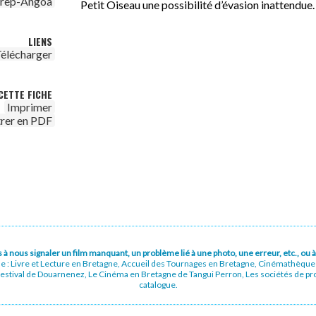
irep-Angoa
Petit Oiseau une possibilité d’évasion inattendue.
LIENS
élécharger
CETTE FICHE
Imprimer
trer en PDF
pas à nous signaler un film manquant, un problème lié à une photo, une erreur, etc., o
ue : Livre et Lecture en Bretagne, Accueil des Tournages en Bretagne, Cinémathèqu
stival de Douarnenez, Le Cinéma en Bretagne de Tangui Perron, Les sociétés de prod
catalogue.