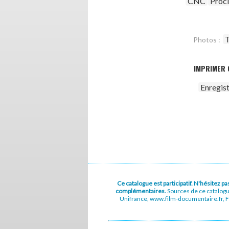
CNC
Proc
T
Photos :
IMPRIMER 
Enregis
Ce catalogue est participatif. N'hésitez 
complémentaires.
Sources de ce catalog
Unifrance, www.film-documentaire.fr, Fe