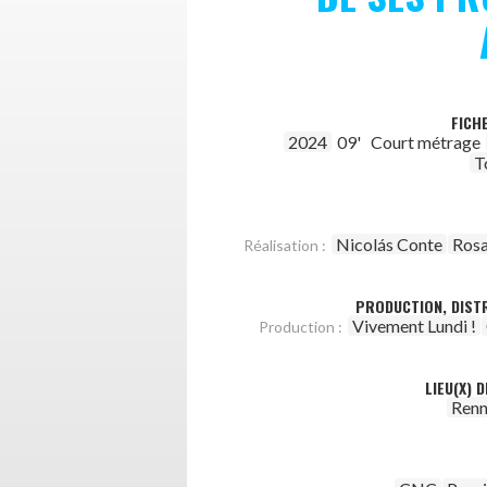
FICH
2024
09'
Court métrage
T
Nicolás Conte
Rosa
Réalisation :
PRODUCTION, DISTR
Vivement Lundi !
Production :
LIEU(X) 
Renn