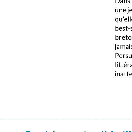
Dans 
une j
qu'el
best-
breto
jamai
Persu
litt
inatte