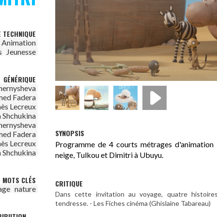
E TECHNIQUE
Animation
s
Jeunesse
GÉNÉRIQUE
hernysheva
ed Fadera
ès Lecreux
 Shchukina
hernysheva
SYNOPSIS
ed Fadera
ès Lecreux
Programme de 4 courts métrages d'animation : 
 Shchukina
neige, Tulkou et Dimitri à Ubuyu.
MOTS CLÉS
CRITIQUE
age
nature
Dans cette invitation au voyage, quatre histoire
tendresse. - Les Fiches cinéma (Ghislaine Tabareau)
IBUTION, ...