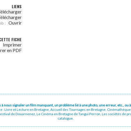
LIENS
élécharger
élécharger
Ouvrir
eb :
CETTE FICHE
Imprimer
trer en PDF
pas à nous signaler un film manquant, un problème lié à une photo, une erreur, etc., o
ue : Livre et Lecture en Bretagne, Accueil des Tournages en Bretagne, Cinémathèqu
stival de Douarnenez, Le Cinéma en Bretagne de Tangui Perron, Les sociétés de prod
catalogue.