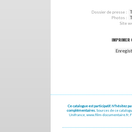
T
Dossier de presse :
T
Photos :
Site w
IMPRIMER 
Enregis
Ce catalogue est participatif. N'hésitez 
complémentaires.
Sources de ce catalog
Unifrance, www.film-documentaire.fr, Fe