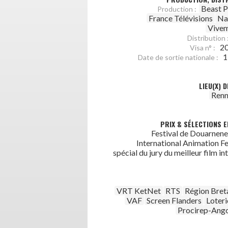
Beast P
Production :
France Télévisions
Na
Vivem
Distribution 
2
Visa n° :
1
Date de sortie nationale :
LIEU(X) 
Renn
PRIX & SÉLECTIONS E
Festival de Douarnen
International Animation Fe
spécial du jury du meilleur film in
VRT KetNet
RTS
Région Bret
VAF
Screen Flanders
Loter
Procirep-Ang