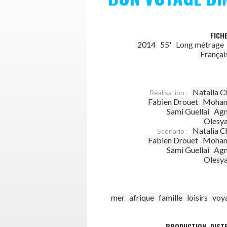
FICH
2014
55'
Long métrage
Françai
Natalia C
Réalisation :
Fabien Drouet
Moham
Sami Guellai
Agn
Olesya
Natalia C
Scénario :
Fabien Drouet
Moham
Sami Guellai
Agn
Olesya
mer
afrique
famille
loisirs
voy
PRODUCTION, DISTR