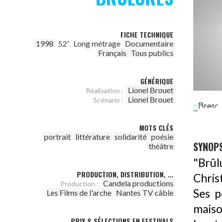
FICHE TECHNIQUE
1998
52'
Long métrage
Documentaire
Français
Tous publics
GÉNÉRIQUE
Lionel Brouet
Réalisation :
Lionel Brouet
Scénario :
MOTS CLÉS
portrait
littérature
solidarité
poésie
SYNOPS
théâtre
"Brûl
PRODUCTION, DISTRIBUTION, ...
Chris
Candela productions
Production :
Ses p
Les Films de l'arche
Nantes TV câble
maiso
PRIX & SÉLECTIONS EN FESTIVALS