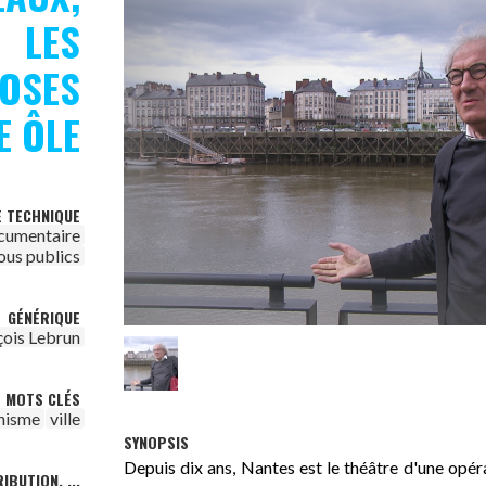
LES
OSES
E ÔLE
E TECHNIQUE
cumentaire
ous publics
GÉNÉRIQUE
çois Lebrun
MOTS CLÉS
nisme
ville
SYNOPSIS
Depuis dix ans, Nantes est le théâtre d'une opé
IBUTION, ...