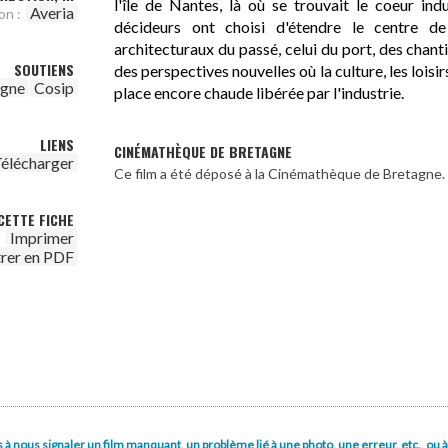
l'île de Nantes, là où se trouvait le coeur indus
Averia
on :
décideurs ont choisi d'étendre le centre de
architecturaux du passé, celui du port, des chanti
SOUTIENS
des perspectives nouvelles où la culture, les loisi
agne
Cosip
place encore chaude libérée par l'industrie.
LIENS
CINÉMATHÈQUE DE BRETAGNE
élécharger
Ce film a été déposé à la Cinémathèque de Bretagne.
CETTE FICHE
Imprimer
trer en PDF
pas à nous signaler un film manquant, un problème lié à une photo, une erreur, etc., o