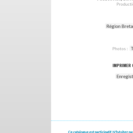
Producti
Région Bret
T
Photos :
IMPRIMER 
Enregis
Ce catalogue est participatif. N'hésitez 