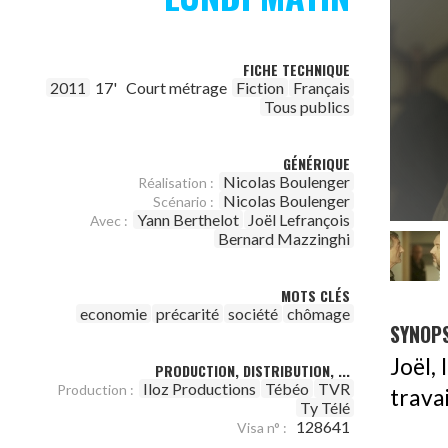
FICHE TECHNIQUE
2011
17'
Court métrage
Fiction
Français
Tous publics
GÉNÉRIQUE
Nicolas Boulenger
Réalisation :
Nicolas Boulenger
Scénario :
Yann Berthelot
Joël Lefrançois
Avec :
Bernard Mazzinghi
MOTS CLÉS
economie
précarité
société
chômage
SYNOPS
Joël,
PRODUCTION, DISTRIBUTION, ...
Iloz Productions
Tébéo
TVR
Production :
trava
Ty Télé
128641
Visa n° :