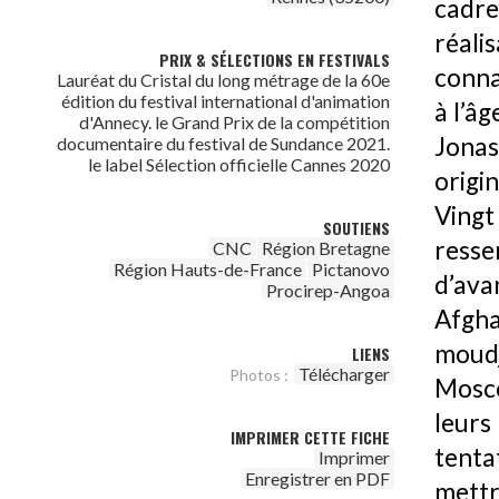
cadre
réal
PRIX & SÉLECTIONS EN FESTIVALS
conna
Lauréat du Cristal du long métrage de la 60e
édition du festival international d'animation
à l’â
d'Annecy. le Grand Prix de la compétition
Jonas
documentaire du festival de Sundance 2021.
le label Sélection officielle Cannes 2020
origi
Vingt
SOUTIENS
resse
CNC
Région Bretagne
Région Hauts-de-France
Pictanovo
d’ava
Procirep-Angoa
Afgha
moudj
LIENS
Télécharger
Photos :
Mosco
leurs
IMPRIMER CETTE FICHE
tenta
Imprimer
Enregistrer en PDF
mettre