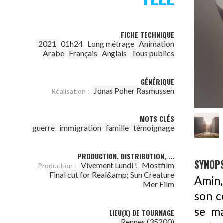
FICHE TECHNIQUE
2021
01h24
Long métrage
Animation
Arabe
Français
Anglais
Tous publics
GÉNÉRIQUE
Jonas Poher Rasmussen
Réalisation :
MOTS CLÉS
guerre
immigration
famille
témoignage
PRODUCTION, DISTRIBUTION, ...
SYNOPS
Vivement Lundi !
Mostfilm
Production :
Final cut for Real&amp; Sun Creature
Amin,
Mer Film
son c
se ma
LIEU(X) DE TOURNAGE
Rennes (35200)