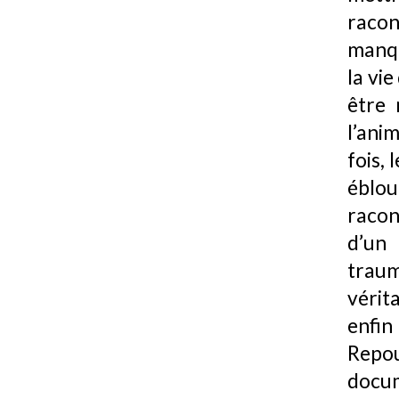
racon
manqu
la vi
être 
l’anim
fois,
éblou
racon
d’un
trau
vérit
enfi
Repo
docu