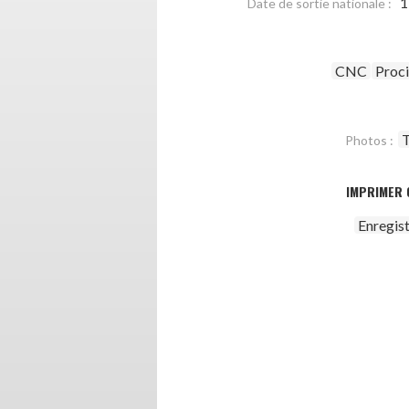
1
Date de sortie nationale :
CNC
Proc
T
Photos :
IMPRIMER 
Enregis