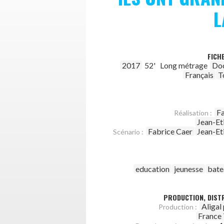
L
FICH
2017
52'
Long métrage
Do
Français
T
Fa
Réalisation :
Jean-Et
Fabrice Caer
Jean-Et
Scénario :
education
jeunesse
bate
PRODUCTION, DISTR
Aligal
Production :
France 