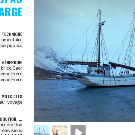
ARGE
E TECHNIQUE
cumentaire
ous publics
GÉNÉRIQUE
brice Caer
ienne Frère
ienne Frère
MOTS CLÉS
au
voyage
IBUTION, ...
 production
Télévisions