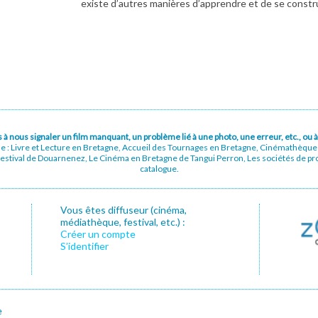
existe d’autres manières d’apprendre et de se constr
pas à nous signaler un film manquant, un problème lié à une photo, une erreur, etc., o
ue : Livre et Lecture en Bretagne, Accueil des Tournages en Bretagne, Cinémathèqu
stival de Douarnenez, Le Cinéma en Bretagne de Tangui Perron, Les sociétés de prod
catalogue.
Vous êtes diffuseur (cinéma,
médiathèque, festival, etc.) :
Créer un compte
S’identifier
e