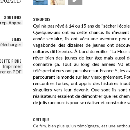
3/02/2017
SOUTIENS
SYNOPSIS
irep-Angoa
Qui n’a pas rêvé à 14 ou 15 ans de "sécher l’écol
Quelques-uns ont eu cette chance. Ils n’avaien
année scolaire, ils ont vécu une aventure peu 
LIENS
élécharger
vagabonde, des dizaines de jeunes ont découv
cultures différentes. À bord du voilier "La Fleur
rêver bien des jeunes de leur âge mais aussi d
CETTE FICHE
connaître ça. Tout au long des années 90 e
Imprimer
téléspectateurs ont pu suivre sur France 5, les 
trer en PDF
parcourant le monde sur leur vieux gréement. Pous
rencontres fortes, ont appris des histoires inoub
singuliers vers leur devenir. Que sont ils sont
réalisateurs essaient de démontrer que les chem
de jolis raccourcis pour se réaliser et construire sa
CRITIQUE
Ce film, bien plus qu’un témoignage, est une enthous