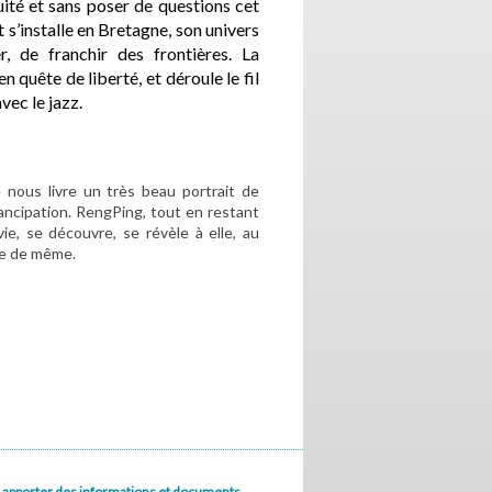
uité et sans poser de questions cet
t s’installe en Bretagne, son univers
er, de franchir des frontières. La
n quête de liberté, et déroule le fil
vec le jazz.
 nous livre un très beau portrait de
mancipation. RengPing, tout en restant
, se découvre, se révèle à elle, au
re de même.
u à apporter des informations et documents