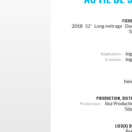
FICH
2018
52'
Long métrage
Do
T
Ing
Réalisation :
Ing
Scénario :
fe
PRODUCTION, DISTR
Iloz Producti
Production :
Téb
LIEU(X) 
Br