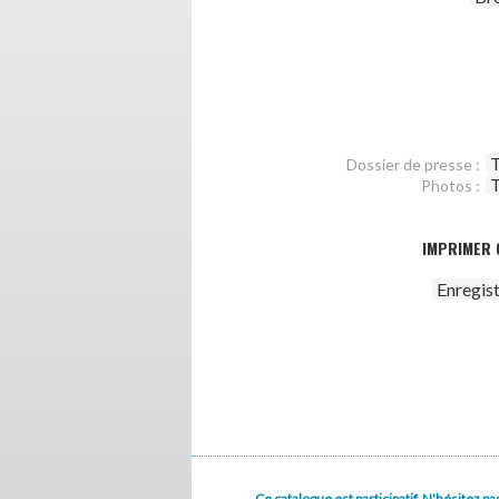
T
Dossier de presse :
T
Photos :
IMPRIMER 
Enregis
Ce catalogue est participatif. N'hésitez 