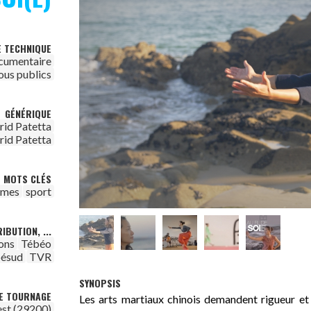
E TECHNIQUE
cumentaire
ous publics
GÉNÉRIQUE
rid Patetta
rid Patetta
MOTS CLÉS
mmes
sport
IBUTION, ...
ons
Tébéo
ésud
TVR
SYNOPSIS
DE TOURNAGE
Les arts martiaux chinois demandent rigueur et
est (29200)