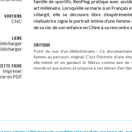
famille de sportifs, RenPing pratique avec assid
art millénaire. Lorsqu’elle se marie à un Français e
s’élargit, elle se découvre libre d’expériment
SOUTIENS
réalisatrice signe le portrait intime d’une femme e
CNC
de sa vie, de son enfance en Chine à sa rencontre a
LIENS
élécharger
CRITIQUE
élécharger
Point de vue d’un bibliothécaire : Ce documentaire
femme au parcours original. C’est l’histoire d’une é
elle-même et en gardant le Watsu comme axe de vie
CETTE FICHE
monde et aux autres et propose à ses élèves d’en fai
Imprimer
trer en PDF
pas à nous signaler un film manquant, un problème lié à une photo, une erreur, etc., o