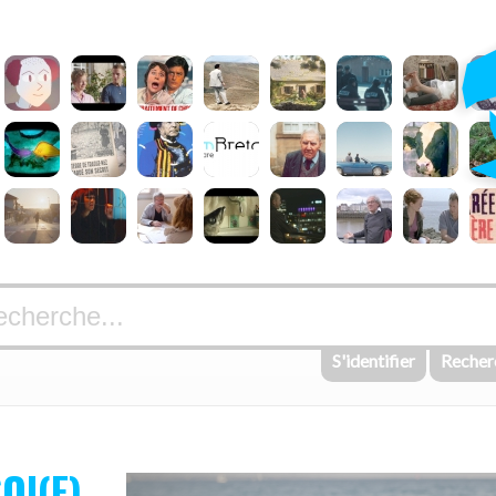
S'identifier
Recher
OI(E)