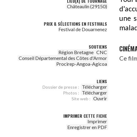
LIEU(X) DE TOURNAGE
Châteaulin (29150)
d'acc
une s
PRIX & SÉLECTIONS EN FESTIVALS
maladi
Festival de Douarnenez
SOUTIENS
CINÉM
Région Bretagne
CNC
Ce fil
Conseil Départemental des Côtes d'Armor
Procirep-Angoa-Agicoa
LIENS
Télécharger
Dossier de presse :
Télécharger
Photos :
Ouvrir
Site web :
IMPRIMER CETTE FICHE
Imprimer
Enregistrer en PDF