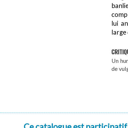
banl
compl
lui a
large 
CRITIQ
Un hum
de vul
Ce catalogue est participatif