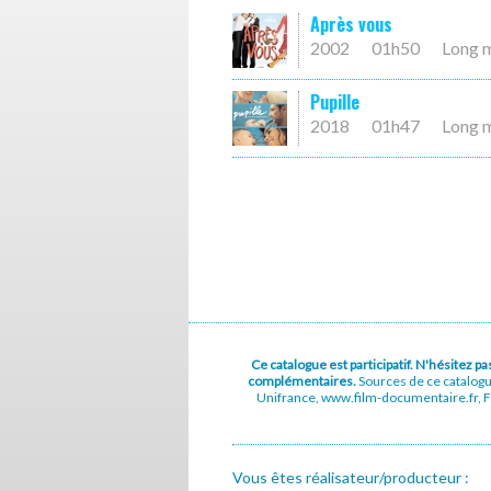
Après vous
2002
01h50
Long 
Pupille
2018
01h47
Long 
Ce catalogue est participatif. N'hésitez 
complémentaires.
Sources de ce catalog
Unifrance, www.film-documentaire.fr, Fe
Vous êtes réalisateur/producteur :