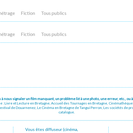
métrage
Fiction
Tous publics
métrage
Fiction
Tous publics
pas à nous signaler un film manquant, un problème lié à une photo, une erreur, etc., o
ue : Livre et Lecture en Bretagne, Accueil des Tournages en Bretagne, Cinémathèqu
stival de Douarnenez, Le Cinéma en Bretagne de Tangui Perron, Les sociétés de prod
catalogue.
Vous êtes diffuseur (cinéma,