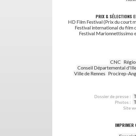
PRIX & SÉLECTIONS E
HD Film Festival (Prix du court m
Festival international du film d
Festival Marionnettissimo e
CNC
Régio
Conseil Départemental d'Ille
Ville de Rennes
Procirep-An
T
Dossier de presse :
T
Photos :
Site w
IMPRIMER 