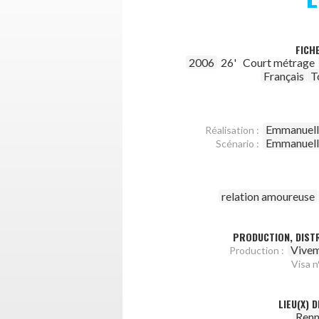
FICH
2006
26'
Court métrage
Français
T
Emmanuell
Réalisation :
Emmanuell
Scénario :
relation amoureuse
PRODUCTION, DISTR
Vivem
Production :
Visa n°
LIEU(X) 
Renn