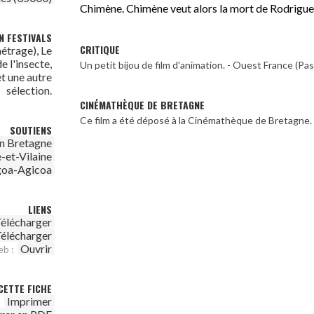
Chimène. Chimène veut alors la mort de Rodrigue…
N FESTIVALS
CRITIQUE
étrage), Le
e l'insecte,
Un petit bijou de film d'animation. - Ouest France (Pa
t une autre
sélection.
CINÉMATHÈQUE DE BRETAGNE
Ce film a été déposé à la Cinémathèque de Bretagne.
SOUTIENS
n Bretagne
-et-Vilaine
goa-Agicoa
LIENS
élécharger
élécharger
Ouvrir
eb :
CETTE FICHE
Imprimer