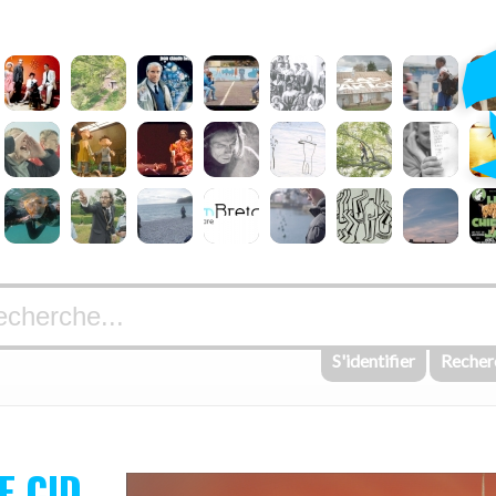
S'identifier
Recher
E CID