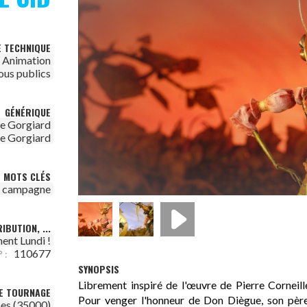
E TECHNIQUE
Animation
ous publics
GÉNÉRIQUE
e Gorgiard
e Gorgiard
MOTS CLÉS
campagne
IBUTION, ...
ent Lundi !
110677
 :
SYNOPSIS
Librement inspiré de l'œuvre de Pierre Corneil
DE TOURNAGE
Pour venger l'honneur de Don Diègue, son père
es (35000)