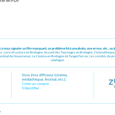
trer en PDF
pas à nous signaler un film manquant, un problème lié à une photo, une erreur, etc., o
ue : Livre et Lecture en Bretagne, Accueil des Tournages en Bretagne, Cinémathèqu
stival de Douarnenez, Le Cinéma en Bretagne de Tangui Perron, Les sociétés de prod
catalogue.
Vous êtes diffuseur (cinéma,
médiathèque, festival, etc.) :
Créer un compte
S’identifier
e