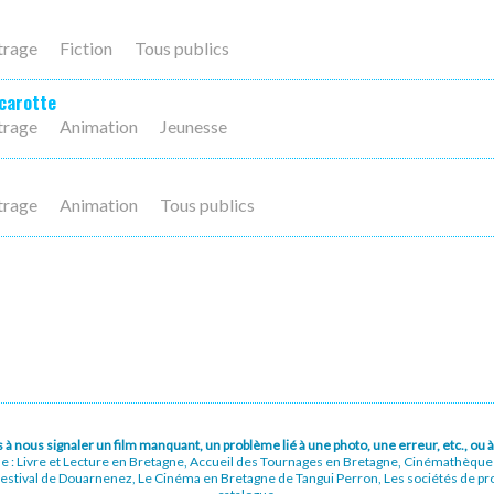
trage
Fiction
Tous publics
carotte
trage
Animation
Jeunesse
trage
Animation
Tous publics
pas à nous signaler un film manquant, un problème lié à une photo, une erreur, etc., o
ue : Livre et Lecture en Bretagne, Accueil des Tournages en Bretagne, Cinémathèqu
stival de Douarnenez, Le Cinéma en Bretagne de Tangui Perron, Les sociétés de prod