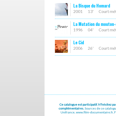
La Bisque du Homard
2001
13'
Court mé
La Mutation du mouton-
1996
04'
Court mé
Le Cid
2006
26'
Court mé
Ce catalogue est participatif. N'hésitez 
complémentaires.
Sources de ce catalog
Unifrance, www.film-documentaire.fr, Fe