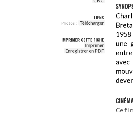
CNC
SYNOPS
Charle
LIENS
Télécharger
Photos :
Breta
1958 
IMPRIMER CETTE FICHE
une g
Imprimer
Enregistrer en PDF
entre
avec
mouve
deven
CINÉM
Ce fil