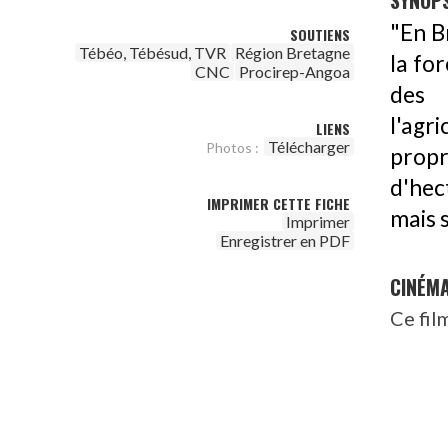
SYNOPS
"En B
SOUTIENS
Tébéo, Tébésud, TVR
Région Bretagne
la fo
CNC
Procirep-Angoa
des 
l'ag
LIENS
Télécharger
Photos :
propr
d'hec
IMPRIMER CETTE FICHE
mais s
Imprimer
Enregistrer en PDF
CINÉM
Ce fil