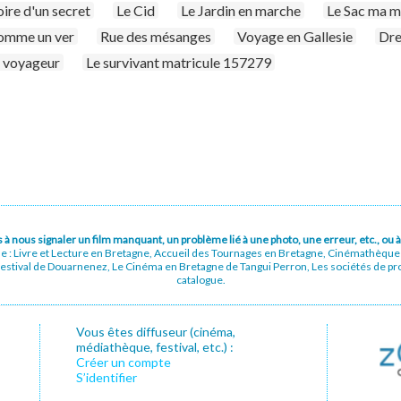
ire d'un secret
Le Cid
Le Jardin en marche
Le Sac ma m
omme un ver
Rue des mésanges
Voyage en Gallesie
Dre
 voyageur
Le survivant matricule 157279
pas à nous signaler un film manquant, un problème lié à une photo, une erreur, etc., o
ue : Livre et Lecture en Bretagne, Accueil des Tournages en Bretagne, Cinémathèqu
stival de Douarnenez, Le Cinéma en Bretagne de Tangui Perron, Les sociétés de prod
catalogue.
Vous êtes diffuseur (cinéma,
médiathèque, festival, etc.) :
Créer un compte
S’identifier