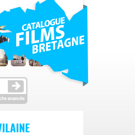
che avancée
VILAINE