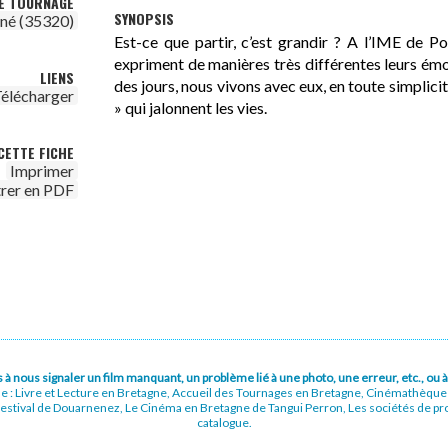
DE TOURNAGE
SYNOPSIS
gné (35320)
Est-ce que partir, c’est grandir ? A l’IME de Po
expriment de manières très différentes leurs émo
LIENS
des jours, nous vivons avec eux, en toute simplici
élécharger
» qui jalonnent les vies.
CETTE FICHE
Imprimer
trer en PDF
pas à nous signaler un film manquant, un problème lié à une photo, une erreur, etc., o
ue : Livre et Lecture en Bretagne, Accueil des Tournages en Bretagne, Cinémathèqu
stival de Douarnenez, Le Cinéma en Bretagne de Tangui Perron, Les sociétés de prod
catalogue.