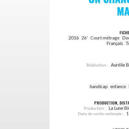
MA
FICH
2016
26'
Court métrage
Do
Français
T
Aurélie 
Réalisation :
handicap
enfance
PRODUCTION, DISTR
La Lune B
Production :
1
Date de sortie nationale :