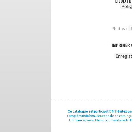
LIEU(X) 
Poli
T
Photos :
IMPRIMER 
Enregis
Ce catalogue est participatif. N'hésitez 
complémentaires.
Sources de ce catalog
Unifrance, www.film-documentaire.fr, Fe