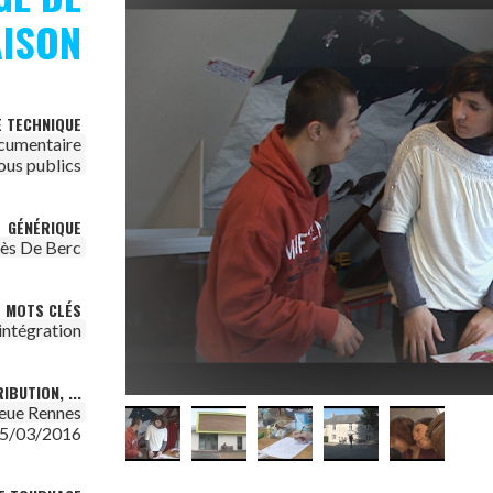
ISON
E TECHNIQUE
cumentaire
ous publics
GÉNÉRIQUE
Bès De Berc
MOTS CLÉS
intégration
IBUTION, ...
leue Rennes
5/03/2016