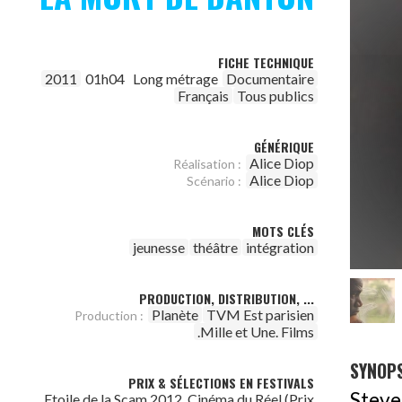
FICHE TECHNIQUE
2011
01h04
Long métrage
Documentaire
Français
Tous publics
GÉNÉRIQUE
Alice Diop
Réalisation :
Alice Diop
Scénario :
MOTS CLÉS
jeunesse
théâtre
intégration
PRODUCTION, DISTRIBUTION, ...
Planète
TVM Est parisien
Production :
.Mille et Une. Films
SYNOPS
PRIX & SÉLECTIONS EN FESTIVALS
Steve
Etoile de la Scam 2012, Cinéma du Réel (Prix