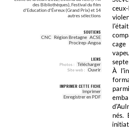
des Bibliothèques), Festival du film
ceux-
d'Education d'Évreux (Grand Prix) et 14
autres sélections
violen
l’éta
SOUTIENS
compa
CNC
Région Bretagne
ACSE
Procirep-Angoa
cage 
vapeu
LIENS
septe
Télécharger
Photos :
À l’i
Ouvrir
Site web :
forma
IMPRIMER CETTE FICHE
parmi
Imprimer
embar
Enregistrer en PDF
d’Auln
nés. 
initia