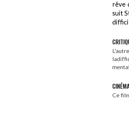
rêve 
suit 
diffi
CRITIQ
L'aut
ladiff
mental
CINÉM
Ce fil