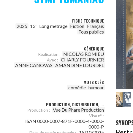
FICHE TECHNIQUE
2025
13'
Long métrage
Fiction
Français
Tous publics
GÉNÉRIQUE
NICOLAS ROMIEU
Réalisation :
CHARLY FOURNIER
Avec :
ANNE CANOVAS
AMANDINE LOURDEL
MOTS CLÉS
comédie
humour
PRODUCTION, DISTRIBUTION, ...
Vue Du Phare Production
Production :
Visa n° :
SYNOPS
ISAN 0000-0007-871F-0000-4-0000-
0000-P
Bertr
15/10/2025
Date de sortie nationale :