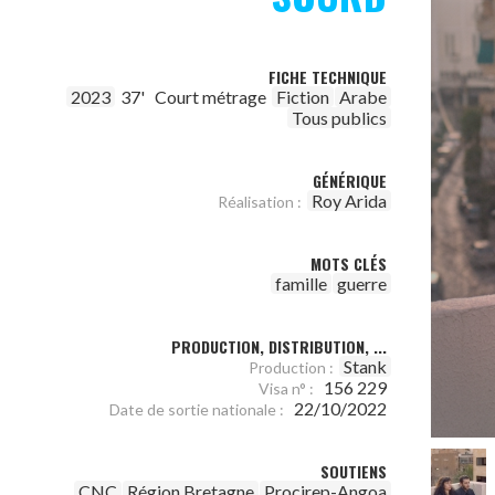
FICHE TECHNIQUE
2023
37'
Court métrage
Fiction
Arabe
Tous publics
GÉNÉRIQUE
Roy Arida
Réalisation :
MOTS CLÉS
famille
guerre
PRODUCTION, DISTRIBUTION, ...
Stank
Production :
156 229
Visa n° :
22/10/2022
Date de sortie nationale :
SOUTIENS
CNC
Région Bretagne
Procirep-Angoa