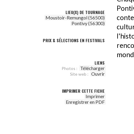
Pont
LIEU(X) DE TOURNAGE
cont
Moustoir-Remungol (56500)
Pontivy (56300)
cultu
l'his
PRIX & SÉLECTIONS EN FESTIVALS
renc
monde
LIENS
Télécharger
Photos :
Ouvrir
Site web :
IMPRIMER CETTE FICHE
Imprimer
Enregistrer en PDF