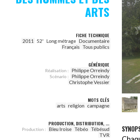
ARTS
FICHE TECHNIQUE
2011
52'
Long métrage
Documentaire
Français
Tous publics
GÉNÉRIQUE
Philippe Orreindy
Réalisation :
Philippe Orreindy
Scénario :
Christophe Vessier
MOTS CLÉS
arts
religion
campagne
PRODUCTION, DISTRIBUTION, ...
SYNOPS
Bleu Iroise
Tébéo
Tébésud
Production :
TVR
Chaqu